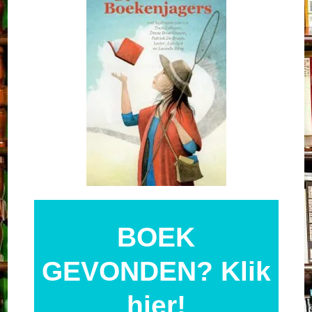
BOEK
GEVONDEN?
Klik
hier
!