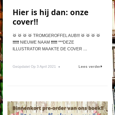
Hier is hij dan: onze
cover!!
🥁 🥁 🥁 🥁 TROMGEROFFEL AUB!!! 🥁 🥁 🥁 🥁
❗️❗️❗️❗️❗️ NIEUWE NAAM ❗️❗️❗️❗️❗️ ***DEZE
ILLUSTRATOR MAAKTE DE COVER …
Geüpdatet Op
3 April 2021
Lees verder